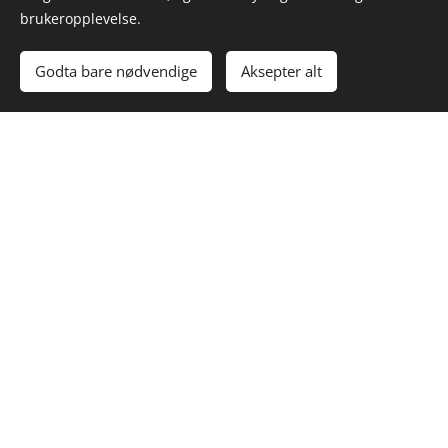
brukeropplevelse.
Godta bare nødvendige
Aksepter alt
Kundevurderinger av
boka Femdagers
nullstilling
Fra Frisk forlags nettside
Hega Aa
Runa
Skyttersæte
Fantastisk
r
bok! Godt