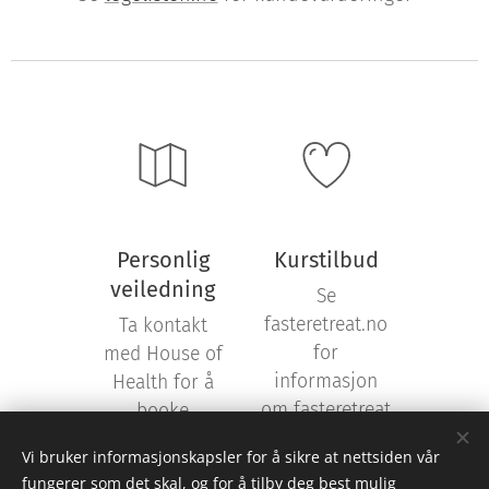
Personlig
Kurstilbud
veiledning
Se
fasteretreat.no
Ta kontakt
for
med House of
informasjon
Health for å
om fasteretreat
booke
på Opaker gård
konsultasjon
Vi bruker informasjonskapsler for å sikre at nettsiden vår
med meg.
fungerer som det skal, og for å tilby deg best mulig