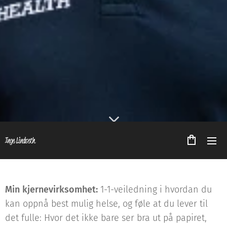
Inge Lindseth
Min kjernevirksomhet:
1-1-veiledning i hvordan du
kan oppnå best mulig helse, og føle at du lever til
det fulle: Hvor det ikke bare ser bra ut på papiret,