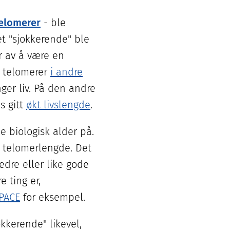
elomerer
- ble
et "sjokkerende" ble
r av å være en
e telomerer
i andre
ger liv. På den andre
s gitt
økt livslengde
.
e biologisk alder på.
 telomerlengde. Det
dre eller like gode
e ting er,
PACE
for eksempel.
okkerende" likevel,