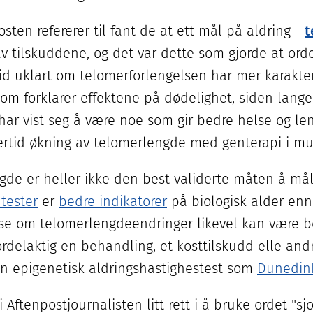
sten refererer til fant de at ett mål på aldring -
t
v tilskuddene, og det var dette som gjorde at ord
tid uklart om telomerforlengelsen har mer karakte
som forklarer effektene på dødelighet, siden lang
har vist seg å være noe som gir bedre helse og len
lertid økning av telomerlengde med genterapi i mu
gde er heller ikke den best validerte måten å mål
tester
er
bedre indikatorer
på biologisk alder enn
å se om telomerlengdeendringer likevel kan være be
ordelaktig en behandling, et kosttilskudd elle andr
 epigenetisk aldringshastighestest som
Dunedin
 Aftenpostjournalisten litt rett i å bruke ordet "sj