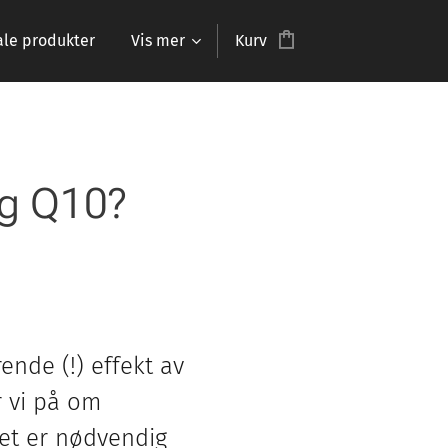
ale produkter
Vis mer
Kurv
og Q10?
nde (!) effekt av
r vi på om
det er nødvendig