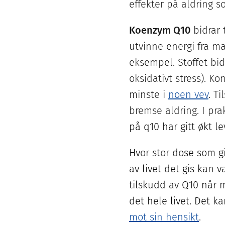
effekter på aldring s
Koenzym Q10
bidrar t
utvinne energi fra ma
eksempel. Stoffet bid
oksidativt stress). K
minste i
noen vev
. T
bremse aldring. I pr
på q10 har gitt økt l
Hvor stor dose som gi
av livet det gis kan 
tilskudd av Q10 når m
det hele livet. Det k
mot sin hensikt
.