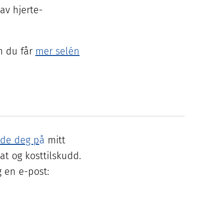
 av hjerte-
m du får
mer selén
de deg p
å
mitt
at og kosttilskudd.
 en e-post: