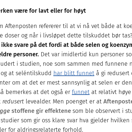
rken være for lavt eller for høyt
 Aftenposten refererer til at vi nå vet både at k
lke doser og når i livsløpet dette tilskuddet bør tas
ikke svare på det fordi at både selen og koenzym
eldre personer.
Det var imidlertid kun personer s
kludert i studien, noe som sammen med funnene n
 og at seléntilskudd
har blitt funnet
å gi redusert
hinter om at det er mest sannsynlig at selen er de
gså bemerkes at det også er
funnet
at relativt høy
t
redusert
levealder.
Men poenget er at
Aftenposte
gge
stoffene gir effektene
som ble observert i st
udier som gir oss klare svar hva gjelder hvilken 
ler for aldringsrelaterte forhold.