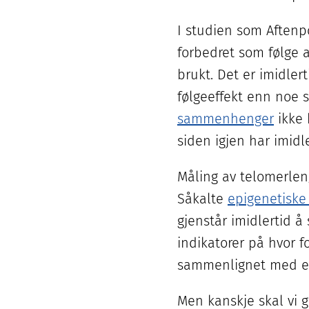
I studien som Aftenpo
forbedret som følge a
brukt. Det er imidler
følgeeffekt enn noe 
sammenhenger
ikke 
siden igjen har imid
Måling av telomerlen
Såkalte
epigenetiske 
gjenstår imidlertid 
indikatorer på hvor f
sammenlignet med en
Men kanskje skal vi gi