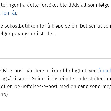
orteringer fra dette forsøket ble dødsfall som følge
å fem år
.
helsekostbutikken for å kjøpe selén: Det ser ut so
lger paranøtter i stedet.
 Få e-post når flere artikler blir lagt ut, ved
å mel
 også tilsendt Guide til fasteimiterende stoffer i m
endt en bekreftelses-e-post med en gang send meg
.no)