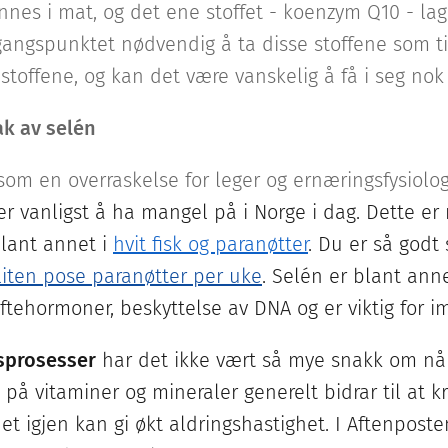
nnes i mat, og det ene stoffet - koenzym Q10 - lag
utgangspunktet nødvendig å ta disse stoffene som 
 stoffene, og kan det være vanskelig å få i seg n
ak av selén
om en overraskelse for leger og ernæringsfysiolo
r vanligst å ha mangel på i Norge i dag. Dette er 
blant annet i
hvit fisk og paranøtter
. Du er så godt
liten pose paranøtter per uke
. Selén er blant anne
ftehormoner, beskyttelse av DNA og er viktig for i
sprosesser
har det ikke vært så mye snakk om når
på vitaminer og mineraler generelt bidrar til at k
et igjen kan gi økt aldringshastighet. I Aftenposte