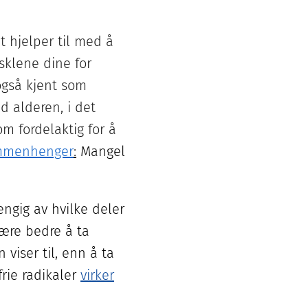
et hjelper til med å
usklene dine for
(også kjent som
d alderen, i det
m fordelaktig for å
ammenhenger
:
Mangel
engig av hvilke deler
være bedre å ta
viser til, enn å ta
frie radikaler
virker