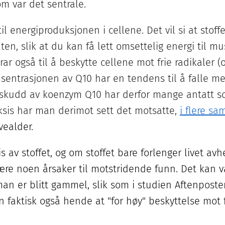
om var det sentrale.
il energiproduksjonen i cellene. Det vil si at stoff
ten, slik at du kan få lett omsettelig energi til m
rar også til å beskytte cellene mot frie radikaler 
onsentrasjonen av Q10 har en tendens til å falle me
ilskudd av koenzym Q10 har derfor mange antatt so
aksis har man derimot sett det motsatte,
i flere s
evealder.
s av stoffet, og om stoffet bare forlenger livet avh
være noen årsaker til motstridende funn. Det kan 
an er blitt gammel, slik som i studien Aftenposten 
an faktisk også hende at "for høy" beskyttelse mot 