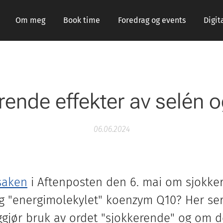
Om meg
Book time
Foredrag og events
Digit
rende effekter av selén 
06.06.2024
saken
i Aftenposten den 6. mai om sjokkere
g "energimolekylet" koenzym Q10? Her se
ggjør bruk av ordet "sjokkerende" og om 