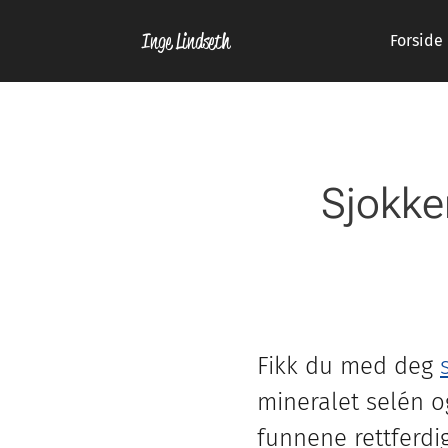
Inge Lindseth
Forside
Sjokke
Fikk du med deg
mineralet selén o
funnene rettferdi