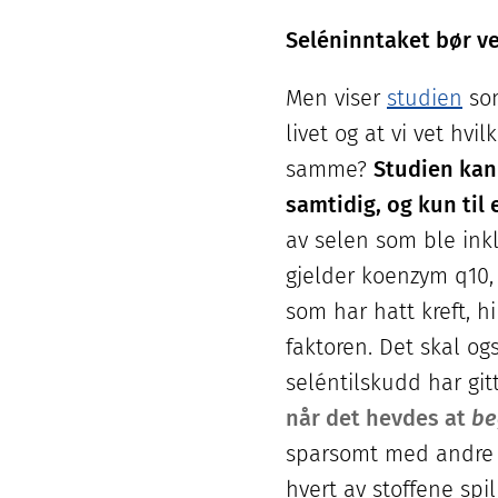
Seléninntaket bør ve
Men viser
studien
som
livet og at vi vet hvi
samme?
Studien kan 
samtidig, og kun til 
av selen som ble in
gjelder koenzym q10,
som har hatt kreft, 
faktoren. Det skal o
seléntilskudd har git
når det hevdes at
be
sparsomt med andre st
hvert av stoffene spil