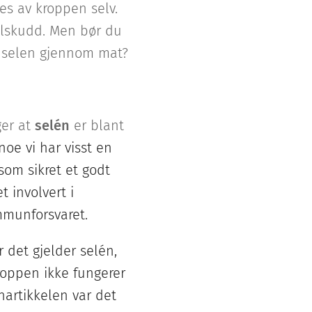
es av kroppen selv.
tilskudd. Men bør du
ok selen gjennom mat?
ger at
selén
er blant
noe vi har visst en
 som sikret et godt
t involvert i
mmunforsvaret.
 det gjelder selén,
roppen ikke fungerer
nartikkelen var det